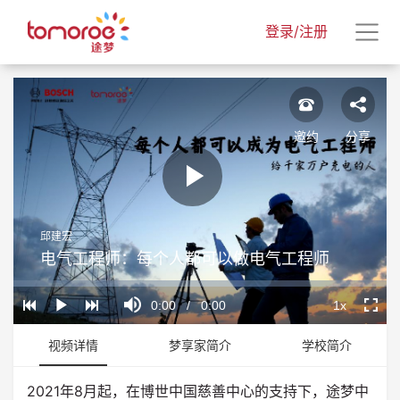
登录/注册
邀约
分享
Play
邱建宏
Video
电气工程师：每个人都可以做电气工程师
Loaded
:
Progress
:
Mute
0%
0%
Current
0:00
/
Duration
0:00
1x
Play
Playback
Fullscr
Rate
Time
视频详情
梦享家简介
学校简介
2021年8月起，在博世中国慈善中心的支持下，途梦中