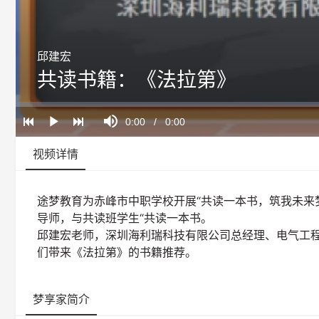
邱建宏
共读书籍：《法拉第》
Loaded
:
Progress
:
Mute
0%
0%
Current
0:00
/
Duration
0:00
Play
Time
视频详情
途梦教育为赤峰市中职学校开展“共读一本书，筑我未来
导师，与共读班学生“共读一本书。
邱建宏老师，深圳海利瑞科技有限公司总经理、电气工
们带来《法拉第》的书籍推荐。
梦享家简介