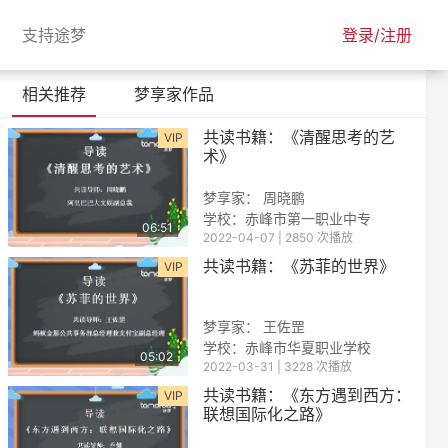
urrent)
(current)
支持途梦
登录/注册
相关推荐
梦享家作品
共读书籍：《清醒思考的艺
VIP
术》
梦享家： 周晓鹏
学校：赤峰市第一职业中专
06:51
2022-04-07 | 2850 次播放
共读书籍：《苏菲的世界》
VIP
梦享家： 王佐罡
学校：赤峰市华夏职业学校
05:02
2022-03-31 | 3228 次播放
共读书籍：《东方遇到西方：
VIP
联想国际化之路》