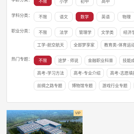
不限
小学
初中
高中
学科分类：
不限
语文
数学
英语
物理
职业分类：
不限
法学
管理学
文学类
经济
工学-航空航天
全部梦享家
教育类-体育运
热门专题：
不限
途梦 · 师说
金融职业科普
技能
高考-学习方法
高考-专业介绍
高考-志愿填
丝绸之路专题
博物馆专题
游戏行业专题
VIP