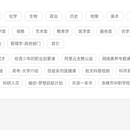
化学
生物
政治
历史
地理
美术
学类
销售
艺术类
教育学
医学类
服务类
农学
动
管理学-政府部门
其它
成才
给青少年的职业启蒙课
阿里云支教公益
网络素养专题
报
高考-大学介绍
防疫系列直播课
航天科普视频
科学
科研人员
融创-梦想启航计划
共读一本书
赤峰市中职学校