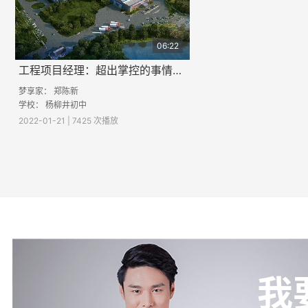
06:22
工程项目经理：超出掌控的事情要善于借力
梦享家：
郑陈新
学校： 杨柳井初中
2022-01-21 | 7425 次播放
我