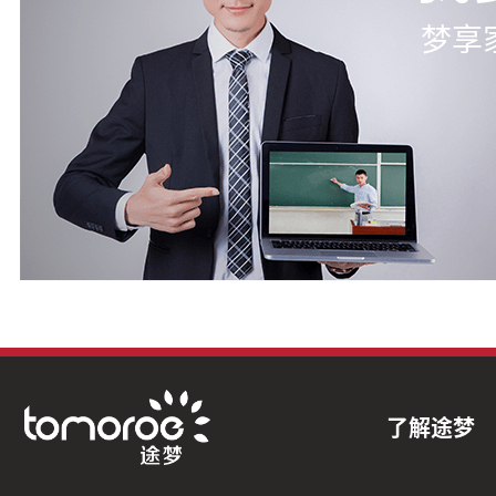
梦享
了解途梦