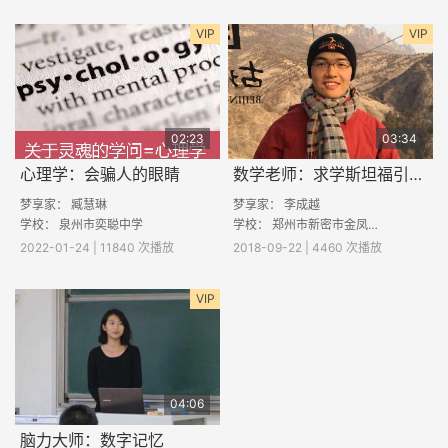
VIP
VIP
02:23
03:34
心理学：会骗人的眼睛
数学老师：求学斯坦福引发对教育的新思考
梦享家： 臧慧琳
梦享家：
李成越
学校：
泉州市奕聪中学
学校：
郑州市新密市金凤路初中
2022-01-24 | 11840 次播放
2018-09-22 | 4460 次播放
VIP
04:06
脑力大师：数字记忆