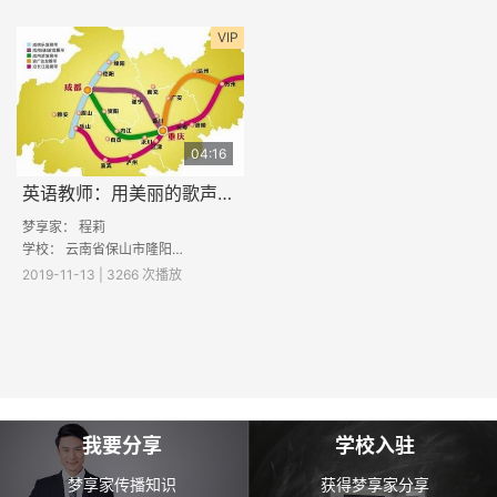
VIP
04:16
英语教师：用美丽的歌声向你介绍我
梦享家：
程莉
学校：
云南省保山市隆阳区汶上中学
2019-11-13 | 3266 次播放
我要分享
学校入驻
梦享家传播知识
获得梦享家分享