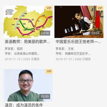
VIP
VIP
04:16
03:04
英语教师：用美丽的歌声向你介绍我
中国爱乐乐团王悦老师——音乐是什么？
梦享家：
程莉
梦享家：
王悦
学校：
云南省保山市隆阳区汶上中学
学校： 西藏林芝巴宜区中学
2019-11-13 | 3263 次播放
2019-07-01 | 4589 次播放
VIP
03:55
演员：成为演员的条件