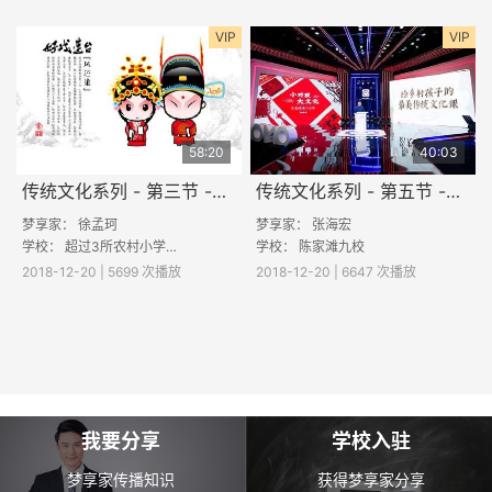
VIP
VIP
58:20
40:03
传统文化系列 - 第三节 -《京剧》
传统文化系列 - 第五节 -《小对联，大文化》
梦享家： 徐孟珂
梦享家： 张海宏
学校： 超过3所农村小学参与直播
学校：
陈家滩九校
2018-12-20 | 5699 次播放
2018-12-20 | 6647 次播放
我要分享
学校入驻
梦享家传播知识
获得梦享家分享