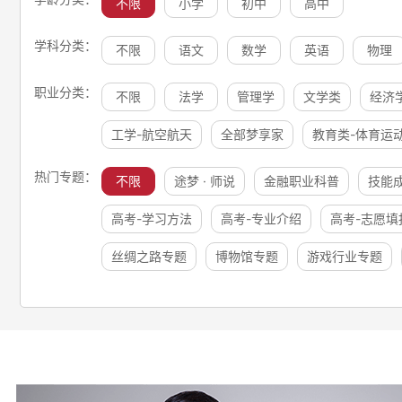
不限
小学
初中
高中
学科分类：
不限
语文
数学
英语
物理
职业分类：
不限
法学
管理学
文学类
经济
工学-航空航天
全部梦享家
教育类-体育运
热门专题：
不限
途梦 · 师说
金融职业科普
技能
高考-学习方法
高考-专业介绍
高考-志愿填
丝绸之路专题
博物馆专题
游戏行业专题