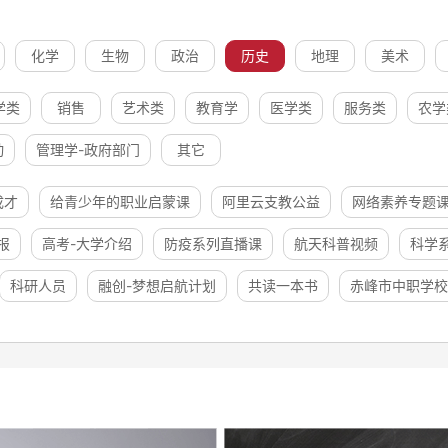
化学
生物
政治
历史
地理
美术
学类
销售
艺术类
教育学
医学类
服务类
农学
动
管理学-政府部门
其它
成才
给青少年的职业启蒙课
阿里云支教公益
网络素养专题
报
高考-大学介绍
防疫系列直播课
航天科普视频
科学
科研人员
融创-梦想启航计划
共读一本书
赤峰市中职学校