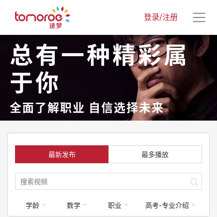
登录/注册
总有一种精彩属
于你
全面了解职业 自信选择未来
最新发布
最多播放
学龄
数学
职业
高考-专业介绍