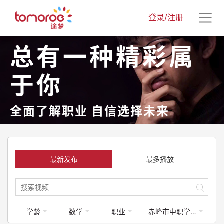
登录/注册
总有一种精彩属
于你
全面了解职业 自信选择未来
最新发布
最多播放
学龄
数学
职业
赤峰市中职学校专业介绍