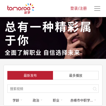
登录/注册
总有一种精彩属
于你
全面了解职业 自信选择未来
最新发布
最多播放
学龄
政治
职业
赤峰市中职学校专业介绍