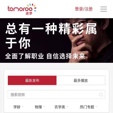
登录/注册
总有一种精彩属
于你
全面了解职业 自信选择未来
最新发布
最多播放
学龄
物理
农学类
热门专题