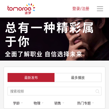
登录/注册
总有一种精彩属
于你
全面了解职业 自信选择未来
最新发布
最多播放
学龄
物理
销售
热门专题