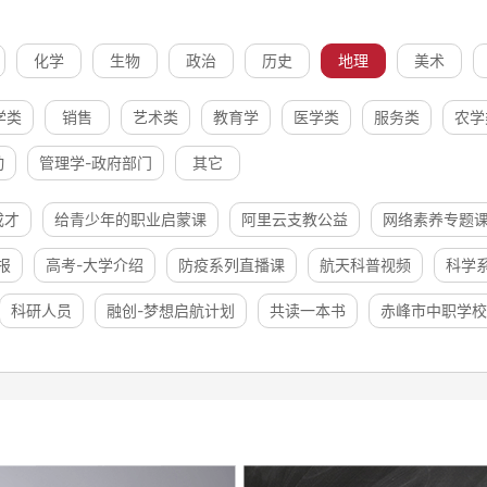
化学
生物
政治
历史
地理
美术
学类
销售
艺术类
教育学
医学类
服务类
农学
动
管理学-政府部门
其它
成才
给青少年的职业启蒙课
阿里云支教公益
网络素养专题
报
高考-大学介绍
防疫系列直播课
航天科普视频
科学
科研人员
融创-梦想启航计划
共读一本书
赤峰市中职学校