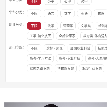
不限
小学
初中
高中
学科分类：
不限
语文
数学
英语
物理
职业分类：
不限
法学
管理学
文学类
经济
工学-航空航天
全部梦享家
教育类-体育运
热门专题：
不限
途梦 · 师说
金融职业科普
技能
高考-学习方法
高考-专业介绍
高考-志愿填
丝绸之路专题
博物馆专题
游戏行业专题