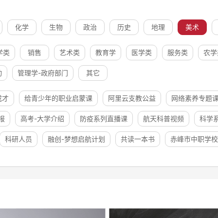
化学
生物
政治
历史
地理
美术
学类
销售
艺术类
教育学
医学类
服务类
农学
动
管理学-政府部门
其它
成才
给青少年的职业启蒙课
阿里云支教公益
网络素养专题
报
高考-大学介绍
防疫系列直播课
航天科普视频
科学
科研人员
融创-梦想启航计划
共读一本书
赤峰市中职学校