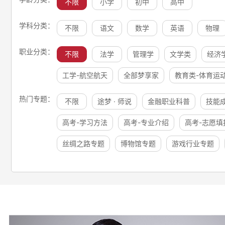
不限
小学
初中
高中
学科分类：
不限
语文
数学
英语
物理
职业分类：
不限
法学
管理学
文学类
经济
工学-航空航天
全部梦享家
教育类-体育运
热门专题：
不限
途梦 · 师说
金融职业科普
技能
高考-学习方法
高考-专业介绍
高考-志愿填
丝绸之路专题
博物馆专题
游戏行业专题