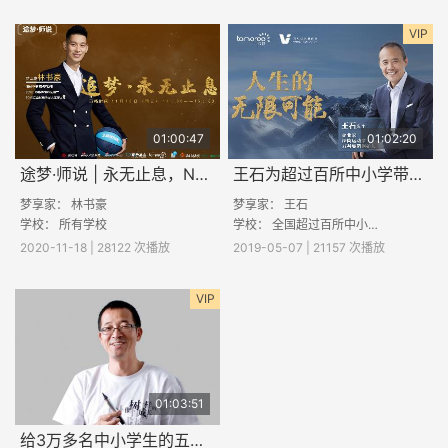
VIP
01:00:47
01:02:20
途梦·师说 | 永无止息，NBA明星球员林书豪的追梦之路
王石为超过百所中小学带来精彩课程：人生的无限可能
梦享家： 林书豪
梦享家： 王石
学校： 所有学校
学校： 全国超过百所中小学校
2020-11-18 | 28122 次播放
2019-05-07 | 21157 次播放
VIP
01:03:51
给3万多名中小学生的五大赠言