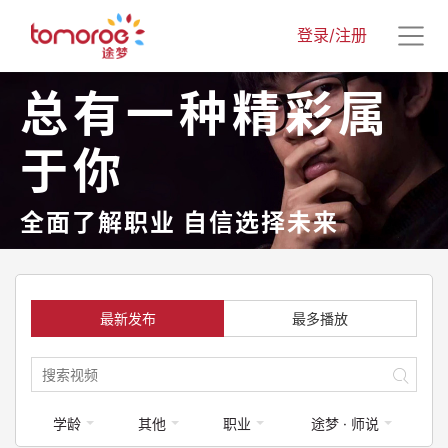
登录/注册
总有一种精彩属
于你
全面了解职业 自信选择未来
最新发布
最多播放
学龄
其他
职业
途梦 · 师说