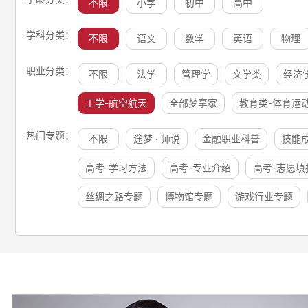
不限
小学
初中
高中
学科分类：
不限
语文
数学
英语
物理
职业分类：
不限
法学
管理学
文学类
经济
工学-航空航天
全部梦享家
教育类-体育运
热门专题：
不限
途梦 · 师说
金融职业科普
技能
高考-学习方法
高考-专业介绍
高考-志愿填
丝绸之路专题
博物馆专题
游戏行业专题