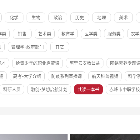
化学
生物
政治
历史
地理
美术
学类
销售
艺术类
教育学
医学类
服务类
农学
动
管理学-政府部门
其它
成才
给青少年的职业启蒙课
阿里云支教公益
网络素养专题
报
高考-大学介绍
防疫系列直播课
航天科普视频
科学
科研人员
融创-梦想启航计划
共读一本书
赤峰市中职学校