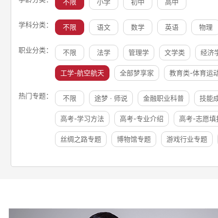
不限
小学
初中
高中
学科分类：
不限
语文
数学
英语
物理
职业分类：
不限
法学
管理学
文学类
经济
工学-航空航天
全部梦享家
教育类-体育运
热门专题：
不限
途梦 · 师说
金融职业科普
技能
高考-学习方法
高考-专业介绍
高考-志愿填
丝绸之路专题
博物馆专题
游戏行业专题