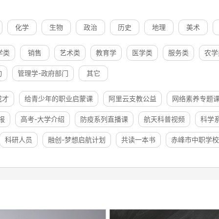
化学
生物
政治
历史
地理
美术
学类
销售
艺术类
教育学
医学类
服务类
农学
动
管理学-政府部门
其它
成才
给青少年的职业启蒙课
阿里云支教公益
网络素养专题
报
高考-大学介绍
防疫系列直播课
航天科普视频
科学
科研人员
融创-梦想启航计划
共读一本书
赤峰市中职学校