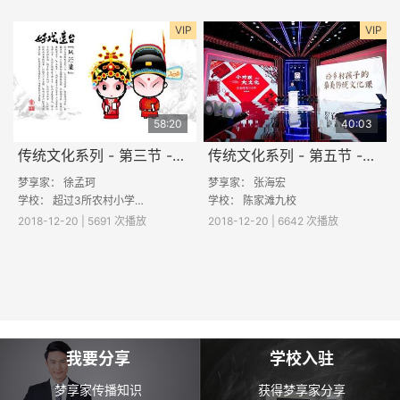
VIP
VIP
58:20
40:03
传统文化系列 - 第三节 -《京剧》
传统文化系列 - 第五节 -《小对联，大文化》
梦享家： 徐孟珂
梦享家： 张海宏
学校： 超过3所农村小学参与直播
学校：
陈家滩九校
2018-12-20 | 5691 次播放
2018-12-20 | 6642 次播放
我要分享
学校入驻
梦享家传播知识
获得梦享家分享