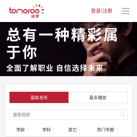
登录/注册
总有一种精彩属
于你
全面了解职业 自信选择未来
最新发布
最多播放
学龄
学科
其它
热门专题