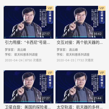
VIP
VIP
27:17
16:42
引力甩摆：“卡西尼”号是如何掠过众星飞往土星的？
交互对接：两个航天器的温柔一吻
梦享家：
高云峰
梦享家：
高云峰
学校： 航天科普系列讲座
学校： 航天科普系列讲座
2020-04-24 | 8750 次播放
2020-04-23 | 7732 次播放
VIP
VIP
27:27
21:44
卫星自旋：美国的探险者1号为何失败？
太空轨道：航天器的多样人生