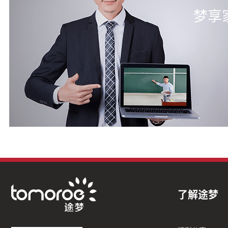
梦享
了解途梦