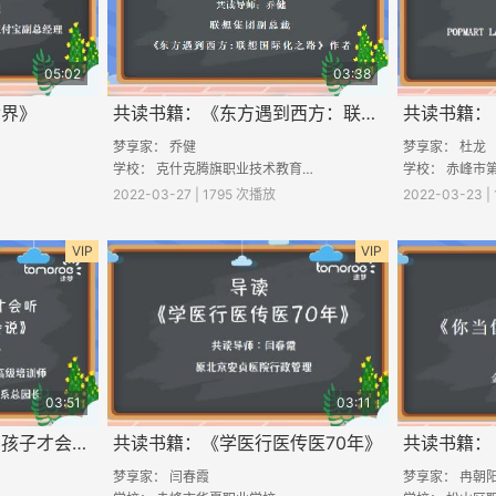
05:02
03:38
世界》
共读书籍：《东方遇到西方：联想国际化之路》
共读书籍：
梦享家： 乔健
梦享家： 杜龙
学校： 克什克腾旗职业技术教育中心学校 赤峰建筑工程学校
学校： 赤峰市
2022-03-27 | 1795 次播放
2022-03-23 
VIP
VIP
03:51
03:11
共读书籍：《如何说，孩子才会听 怎么听，孩子才会说》
共读书籍：《学医行医传医70年》
梦享家： 闫春霞
梦享家： 冉朝