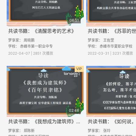
06:51
共读书籍：《清醒思考的艺术》
共读书籍：《苏菲的
梦享家： 周晓鹏
梦享家： 王佐罡
学校： 赤峰市第一职业中专
学校： 赤峰市华夏职业学校
2022-04-07 | 2851 次播放
2022-03-31 | 3231 次播放
VIP
02:48
共读书籍：《我想成为建筑师》《百年贝聿铭》
梦享家：
郑陈新
梦享家：
张玲