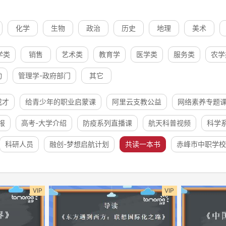
化学
生物
政治
历史
地理
美术
学类
销售
艺术类
教育学
医学类
服务类
农学
动
管理学-政府部门
其它
成才
给青少年的职业启蒙课
阿里云支教公益
网络素养专题
报
高考-大学介绍
防疫系列直播课
航天科普视频
科学
科研人员
融创-梦想启航计划
共读一本书
赤峰市中职学校
VIP
VIP