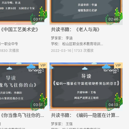
03:17
02:46
《中国工艺美术史》
共读书籍：《老人与海》
梦享家： 李涵
第一职业中专
学校： 松山区职业技术教育培训中心
| 1830 次播放
2022-03-16 | 1733 次播放
VIP
VIP
03:51
04:13
共读书籍：《你当像鸟飞往你的山》
共读书籍：《编码—隐匿在计算机软硬件背后的语言》
阳
梦享家：
王强