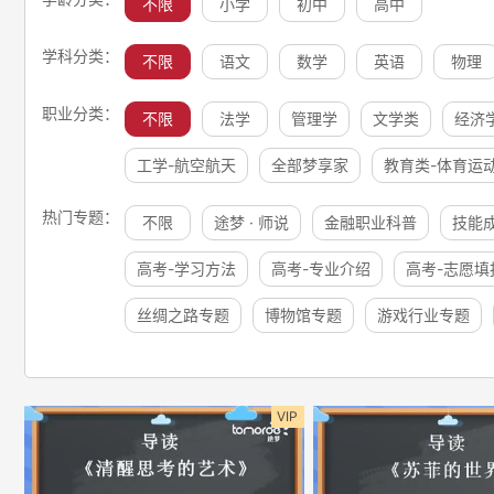
不限
小学
初中
高中
学科分类：
不限
语文
数学
英语
物理
职业分类：
不限
法学
管理学
文学类
经济
工学-航空航天
全部梦享家
教育类-体育运
热门专题：
不限
途梦 · 师说
金融职业科普
技能
高考-学习方法
高考-专业介绍
高考-志愿填
丝绸之路专题
博物馆专题
游戏行业专题
VIP