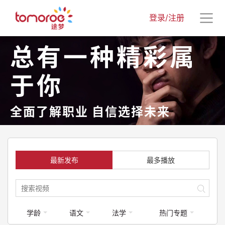
登录/注册
总有一种精彩属
于你
全面了解职业 自信选择未来
最新发布
最多播放
学龄
语文
法学
热门专题