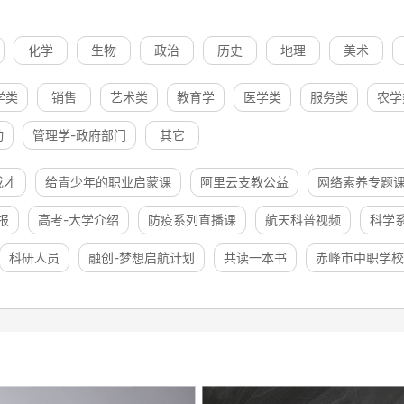
化学
生物
政治
历史
地理
美术
学类
销售
艺术类
教育学
医学类
服务类
农学
动
管理学-政府部门
其它
成才
给青少年的职业启蒙课
阿里云支教公益
网络素养专题
报
高考-大学介绍
防疫系列直播课
航天科普视频
科学
科研人员
融创-梦想启航计划
共读一本书
赤峰市中职学校