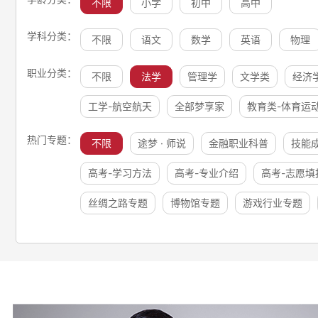
不限
小学
初中
高中
学科分类：
不限
语文
数学
英语
物理
职业分类：
不限
法学
管理学
文学类
经济
工学-航空航天
全部梦享家
教育类-体育运
热门专题：
不限
途梦 · 师说
金融职业科普
技能
高考-学习方法
高考-专业介绍
高考-志愿填
丝绸之路专题
博物馆专题
游戏行业专题