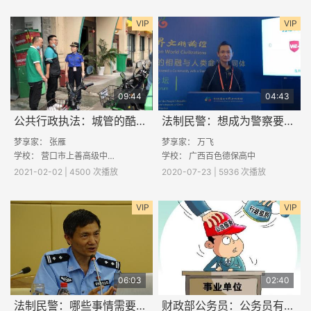
VIP
VIP
09:44
04:43
公共行政执法：城管的酷与苦
法制民警：想成为警察要做哪些准备
梦享家：
张雁
梦享家：
万飞
学校：
营口市上善高级中学
学校：
广西百色德保高中
2021-02-02 | 4500 次播放
2020-07-23 | 5936 次播放
VIP
VIP
06:03
02:40
法制民警：哪些事情需要法制民警？
财政部公务员：公务员有哪些类别