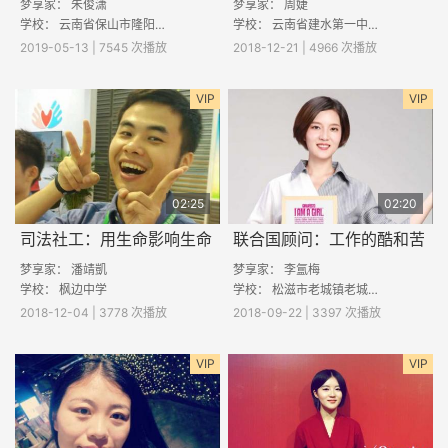
梦享家：
朱俊潇
梦享家：
周婕
学校：
云南省保山市隆阳区老营中学
学校：
云南省建水第一中学
2019-05-13 | 7545 次播放
2018-12-21 | 4966 次播放
VIP
VIP
02:25
02:20
司法社工：用生命影响生命
联合国顾问：工作的酷和苦
梦享家：
潘靖凱
梦享家：
李氲梅
学校：
枫边中学
学校：
松滋市老城镇老城初级中学
2018-12-04 | 3778 次播放
2018-09-22 | 3397 次播放
VIP
VIP