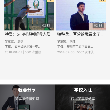
02:13
02:33
特警：5小时谈判解救人质
特种兵：军营给我带来了哪些变化？
梦享家：
周婕
梦享家：
向伟
学校：
云南省建水第一中学
学校：
郑州市中原区回民中学
2018-08-03 | 5561 次播放
2018-07-30 | 5567 次播放
我要分享
学校入驻
梦享家传播知识
获得梦享家分享