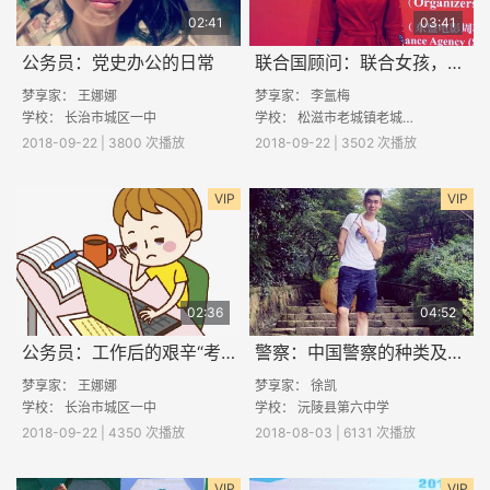
02:41
03:41
公务员：党史办公的日常
联合国顾问：联合女孩，改变世界
梦享家：
王娜娜
梦享家：
李氲梅
学校：
长治市城区一中
学校：
松滋市老城镇老城初级中学
2018-09-22 | 3800 次播放
2018-09-22 | 3502 次播放
VIP
VIP
02:36
04:52
公务员：工作后的艰辛“考公”路
警察：中国警察的种类及分工
梦享家：
王娜娜
梦享家：
徐凯
学校：
长治市城区一中
学校：
沅陵县第六中学
2018-09-22 | 4350 次播放
2018-08-03 | 6131 次播放
VIP
VIP