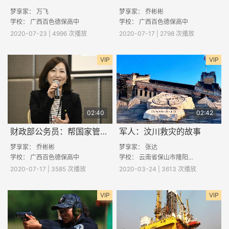
梦享家：
万飞
梦享家：
乔彬彬
学校：
广西百色德保高中
学校：
广西百色德保高中
2020-07-23 | 4996 次播放
2020-07-17 | 2798 次播放
VIP
VIP
02:40
02:42
财政部公务员：帮国家管钱有多酷
军人：汶川救灾的故事
梦享家：
乔彬彬
梦享家：
张达
学校：
广西百色德保高中
学校：
云南省保山市隆阳区潞江镇初级中学
2020-07-17 | 3585 次播放
2020-03-24 | 3613 次播放
VIP
VIP