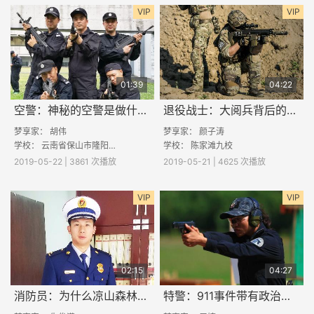
VIP
VIP
01:39
04:22
空警：神秘的空警是做什么的呢？
退役战士：大阅兵背后的故事
梦享家：
胡伟
梦享家：
颜子涛
学校：
云南省保山市隆阳区彭海中学
学校：
陈家滩九校
2019-05-22 | 3861 次播放
2019-05-21 | 4625 次播放
VIP
VIP
02:15
04:27
消防员：为什么凉山森林大火中有那么多消防员英勇牺牲
特警：911事件带有政治目的吗？