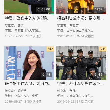
01:03:00
02:12
特警：警察中的精英部队
招商引资公务员：招商引资岗=企业的“资深服务员”
梦享家：
周婕
梦享家：
王幸荣
学校：
内蒙古师范大学第二附属中学
学校：
云南省保山市第八中学
2020-02-05 | 7767 次播放
2020-01-20 | 9414 次播放
VIP
VIP
01:41
01:35
联合馆工作人员：如何与联合国亲密接触
空警：为什么空警这么危险还选择并坚持呢？
梦享家：
郑浩然
梦享家：
胡伟
学校：
乌鲁木齐八一中学
学校：
云南省保山市隆阳区彭海中学
2019-05-27 | 3450 次播放
2019-05-22 | 3742 次播放