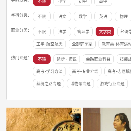
不限
小学
初中
高中
学科分类：
不限
语文
数学
英语
物理
职业分类：
不限
法学
管理学
文学类
经济
工学-航空航天
全部梦享家
教育类-体育运
热门专题：
不限
途梦 · 师说
金融职业科普
技能
高考-学习方法
高考-专业介绍
高考-志愿填
丝绸之路专题
博物馆专题
游戏行业专题
VIP