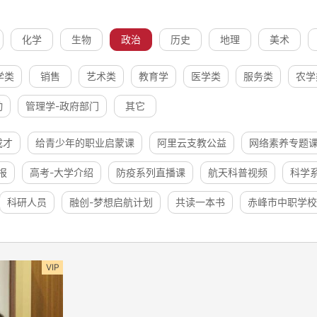
化学
生物
政治
历史
地理
美术
学类
销售
艺术类
教育学
医学类
服务类
农学
动
管理学-政府部门
其它
成才
给青少年的职业启蒙课
阿里云支教公益
网络素养专题
报
高考-大学介绍
防疫系列直播课
航天科普视频
科学
科研人员
融创-梦想启航计划
共读一本书
赤峰市中职学校
VIP