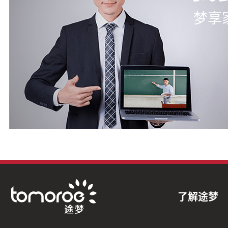
梦享
了解途梦