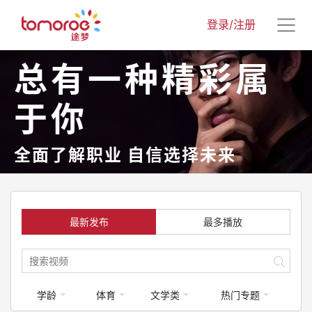
登录/注册
总有一种精彩属
于你
全面了解职业 自信选择未来
最新发布
最多播放
学龄
体育
文学类
热门专题