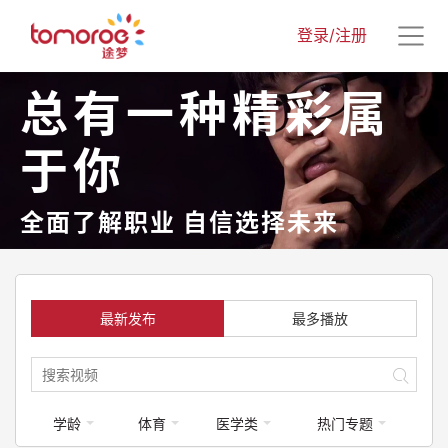
登录/注册
总有一种精彩属
于你
全面了解职业 自信选择未来
最新发布
最多播放
学龄
体育
医学类
热门专题