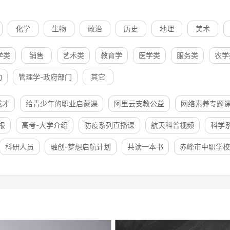
化学
生物
政治
历史
地理
美术
学类
销售
艺术类
教育学
医学类
服务类
农学
动
管理学-政府部门
其它
成才
给青少年的职业启蒙课
阿里云支教公益
网络素养专题
报
高考-大学介绍
防疫系列直播课
航天科普视频
科学
科研人员
融创-梦想启航计划
共读一本书
赤峰市中职学校