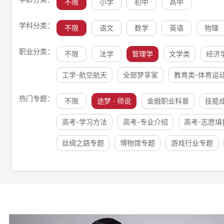
不限
小学
初中
高中
学科分类：
不限
语文
数学
英语
物理
职业分类：
不限
法学
管理学
文学类
经济
工学-航空航天
全部梦享家
教育类-体育运
热门专题：
不限
途梦 · 师说
金融职业科普
技能
高考-学习方法
高考-专业介绍
高考-志愿填
丝绸之路专题
博物馆专题
游戏行业专题