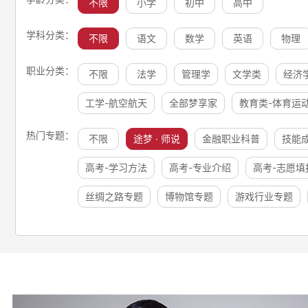
不限
小学
初中
高中
学科分类：
不限
语文
数学
英语
物理
职业分类：
不限
法学
管理学
文学类
经济
工学-航空航天
全部梦享家
教育类-体育运
热门专题：
不限
途梦 · 师说
金融职业科普
技能
高考-学习方法
高考-专业介绍
高考-志愿填
丝绸之路专题
博物馆专题
游戏行业专题