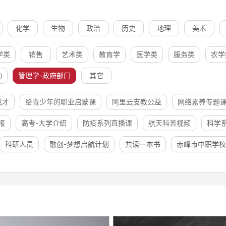
化学
生物
政治
历史
地理
美术
学类
销售
艺术类
教育学
医学类
服务类
农学
动
管理学-政府部门
其它
成才
给青少年的职业启蒙课
阿里云支教公益
网络素养专题
报
高考-大学介绍
防疫系列直播课
航天科普视频
科学
科研人员
融创-梦想启航计划
共读一本书
赤峰市中职学校