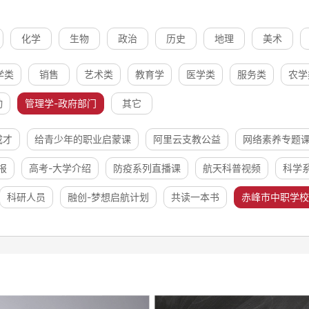
化学
生物
政治
历史
地理
美术
学类
销售
艺术类
教育学
医学类
服务类
农学
动
管理学-政府部门
其它
成才
给青少年的职业启蒙课
阿里云支教公益
网络素养专题
报
高考-大学介绍
防疫系列直播课
航天科普视频
科学
科研人员
融创-梦想启航计划
共读一本书
赤峰市中职学校