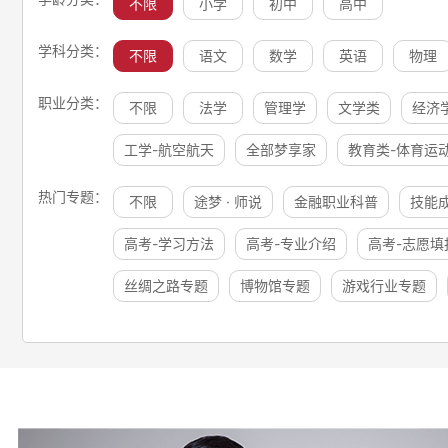
不限
小学
初中
高中
学科分类：
不限
语文
数学
英语
物理
职业分类：
不限
法学
管理学
文学类
经济
工学-航空航天
全部梦享家
教育类-体育运
热门专题：
不限
途梦 · 师说
金融职业科普
技能
高考-学习方法
高考-专业介绍
高考-志愿填
丝绸之路专题
博物馆专题
游戏行业专题