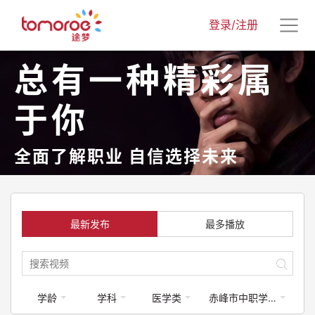
登录/注册
总有一种精彩属
于你
全面了解职业 自信选择未来
最新发布
最多播放
学龄
学科
医学类
赤峰市中职学校专业介绍