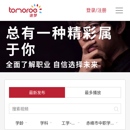
登录/注册
总有一种精彩属
于你
全面了解职业 自信选择未来
最新发布
最多播放
学龄
学科
工学-工程类
赤峰市中职学校专业介绍