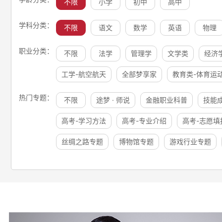
不限
小学
初中
高中
学科分类：
不限
语文
数学
英语
物理
职业分类：
不限
法学
管理学
文学类
经济
工学-航空航天
全部梦享家
教育类-体育运
热门专题：
不限
途梦 · 师说
金融职业科普
技能
高考-学习方法
高考-专业介绍
高考-志愿填
丝绸之路专题
博物馆专题
游戏行业专题