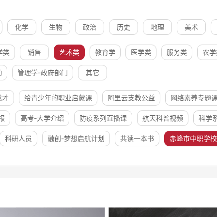
化学
生物
政治
历史
地理
美术
学类
销售
艺术类
教育学
医学类
服务类
农学
动
管理学-政府部门
其它
成才
给青少年的职业启蒙课
阿里云支教公益
网络素养专题
报
高考-大学介绍
防疫系列直播课
航天科普视频
科学
科研人员
融创-梦想启航计划
共读一本书
赤峰市中职学校