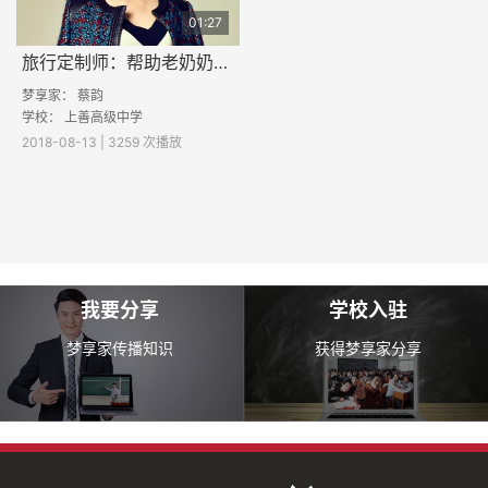
01:27
旅行定制师：帮助老奶奶完成心愿
梦享家：
蔡韵
学校：
上善高级中学
2018-08-13 | 3259 次播放
我要分享
学校入驻
梦享家传播知识
获得梦享家分享