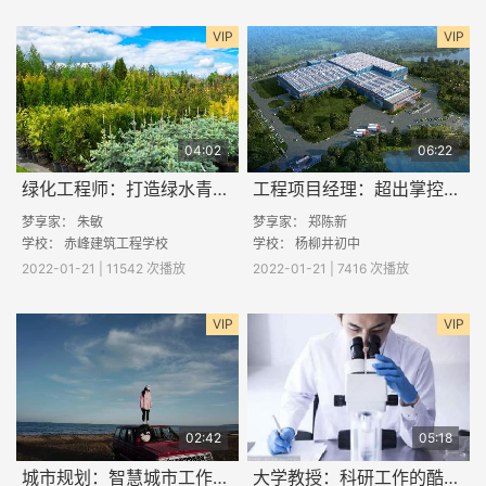
VIP
VIP
04:02
06:22
绿化工程师：打造绿水青山的酷与苦
工程项目经理：超出掌控的事情要善于借力
梦享家： 朱敏
梦享家：
郑陈新
学校：
赤峰建筑工程学校
学校： 杨柳井初中
2022-01-21 | 11542 次播放
2022-01-21 | 7416 次播放
VIP
VIP
02:42
05:18
城市规划：智慧城市工作情况
大学教授：科研工作的酷与苦