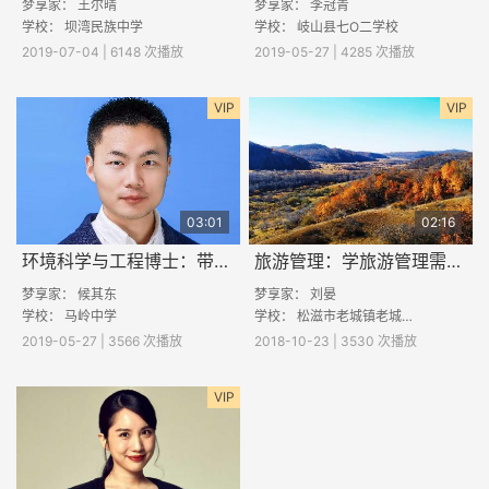
梦享家：
王尔晴
梦享家：
李冠青
学校：
坝湾民族中学
学校：
岐山县七O二学校
2019-07-04 | 6148 次播放
2019-05-27 | 4285 次播放
VIP
VIP
03:01
02:16
环境科学与工程博士：带你了解PM2.5
旅游管理：学旅游管理需要具备哪些素质
梦享家：
候其东
梦享家：
刘晏
学校：
马岭中学
学校：
松滋市老城镇老城初级中学
2019-05-27 | 3566 次播放
2018-10-23 | 3530 次播放
VIP