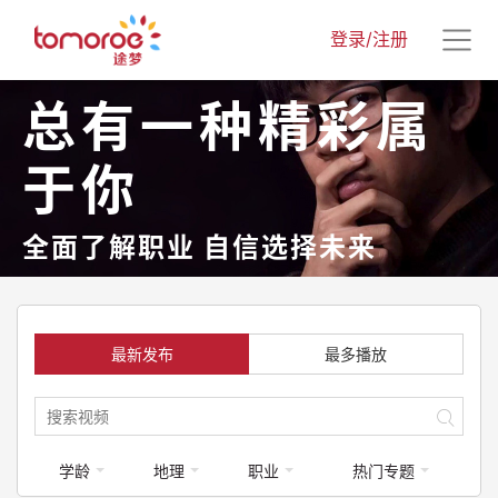
登录/注册
总有一种精彩属
于你
全面了解职业 自信选择未来
最新发布
最多播放
学龄
地理
职业
热门专题