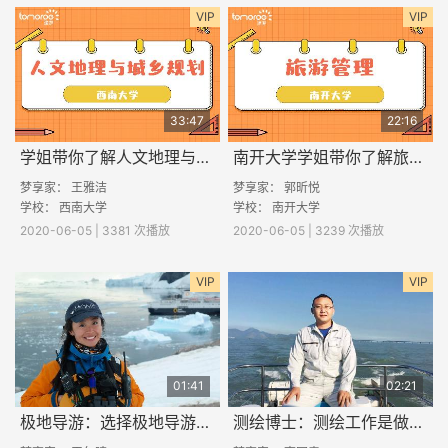
VIP
VIP
33:47
22:16
学姐带你了解人文地理与城乡规划专业
南开大学学姐带你了解旅游管理专业
梦享家： 王雅洁
梦享家： 郭昕悦
学校： 西南大学
学校： 南开大学
2020-06-05 | 3381 次播放
2020-06-05 | 3239 次播放
VIP
VIP
01:41
02:21
极地导游：选择极地导游这一职业的快乐之处
测绘博士：测绘工作是做什么的？