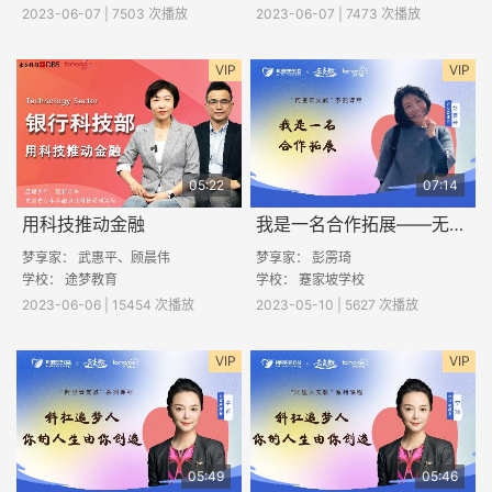
2023-06-07 | 7503 次播放
2023-06-07 | 7473 次播放
VIP
VIP
05:22
07:14
用科技推动金融
我是一名合作拓展——无中生有，1+1=11
梦享家： 武惠平、顾晨伟
梦享家： 彭雳琦
学校： 途梦教育
学校： 蹇家坡学校
2023-06-06 | 15454 次播放
2023-05-10 | 5627 次播放
VIP
VIP
05:49
05:46