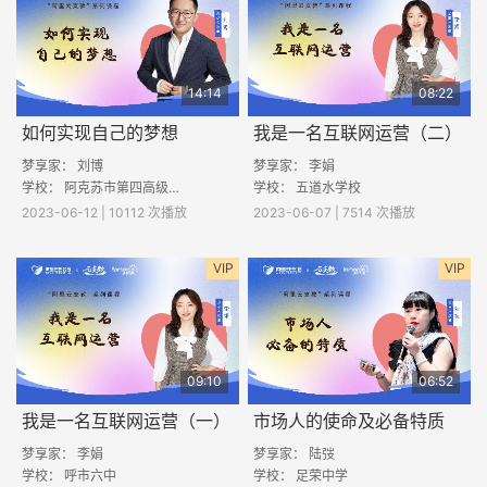
14:14
08:22
如何实现自己的梦想
我是一名互联网运营（二）
梦享家： 刘博
梦享家： 李娟
学校： 阿克苏市第四高级中学
学校： 五道水学校
2023-06-12 | 10112 次播放
2023-06-07 | 7514 次播放
VIP
VIP
09:10
06:52
我是一名互联网运营（一）
市场人的使命及必备特质
梦享家： 李娟
梦享家： 陆弢
学校： 呼市六中
学校： 足荣中学