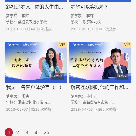
斜杠追梦人--你的人生由你创造
梦想可以实现吗?
梦享家： 李辉
梦享家： 李辉
学校：
桑植县五道水学校
学校：
陈家滩九校
2023-05-09 | 6496 次播放
2023-05-09 | 5609 次播放
VIP
VIP
07:17
16:37
我是一名客户体验官（一）
解密互联网时代的工作和学习方法（一）
梦享家： 杨侠
梦享家： 孙中元
学校：
湖南省怀化市溆浦县桥江大湾学校
学校：
青海省海东市第二中学
2023-05-07 | 8225 次播放
2023-04-26 | 4869 次播放
1
2
3
4
>>