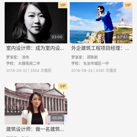
VIP
VIP
03:00
02:47
室内设计师：成为室内设计师需要学什么？
外企建筑工程项目经理：工作的优势和弊端
梦享家：
汤伟
梦享家：
郑陈新
学校：
大理南涧二中
学校：
长治市城区一中
2018-09-22 | 3554 次播放
2018-08-24 | 4381 次播放
VIP
05:06
建筑设计师：做一名建筑师的快乐