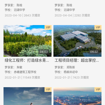
梦享家：
陈晗
梦享家：
陈晗
学校： 汨湖中学
学校： 汨湖中学
2023-04-10 | 2643 次播放
2023-04-04 | 2292 次播放
VIP
VIP
04:02
06:22
绿化工程师：打造绿水青山的酷与苦
工程项目经理：超出掌控的事情要善于借力
梦享家： 朱敏
梦享家：
郑陈新
学校：
赤峰建筑工程学校
学校： 杨柳井初中
2022-01-21 | 11549 次播放
2022-01-21 | 7423 次播放
VIP
VIP