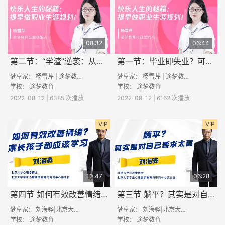
08:32
06:44
第二节：“学渣”逆袭：从事梦想中的工作有多爽
第一节：毕业即失业？可能是你选错了专业
梦享家： 杨雪芹 | 途梦教育创始人
梦享家： 杨雪芹 | 途梦教育创始人
学校：
途梦教育
学校：
途梦教育
2022-08-12 | 6385 次播放
2022-08-12 | 6162 次播放
VIP
VIP
10:47
06:28
第四节 如何有效改善情绪？家长孩子都应该学习
第三节 躺平？其实是对自己要求太高
梦享家： 刘海骅|北京大学心理学博士
梦享家： 刘海骅|北京大学心理学博士
学校：
途梦教育
学校：
途梦教育