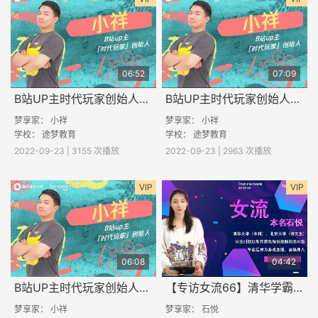
06:52
07:09
B站UP主时代玩家创始人小祥专访（三）
B站UP主时代玩家创始人小祥专访（二）
梦享家： 小祥
梦享家： 小祥
学校：
途梦教育
学校：
途梦教育
2022-09-23 | 3155 次播放
2022-09-23 | 2963 次播放
VIP
VIP
06:08
04:42
B站UP主时代玩家创始人小祥专访（一）
【专访女流66】清华学霸做游戏主播，是什么体验？（一）
梦享家： 小祥
梦享家： 石悦