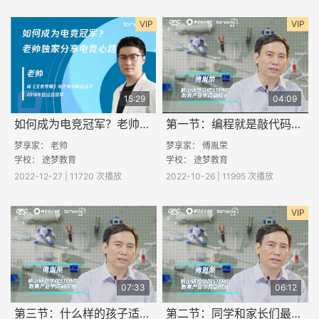
VIP
VIP
15:29
04:09
如何成为电竞冠军？老帅独家分享电竞心路
第一节：编程就是敲代码吗？
梦享家： 老帅
梦享家： 傅胤荣
学校：
途梦教育
学校：
途梦教育
2022-12-27 | 11720 次播放
2022-10-26 | 11995 次播放
VIP
07:33
06:12
第三节：什么样的孩子适合学习编程？
第二节：同学和家长们最关心哪些关于编程的问题？