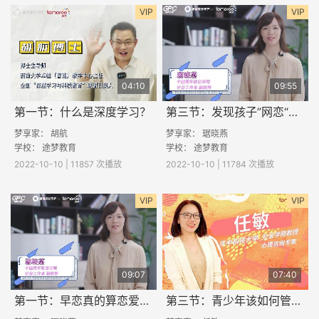
VIP
VIP
04:10
09:55
第一节：什么是深度学习？
第三节：发现孩子”网恋“，家长应该怎么做？
梦享家： 胡航
梦享家： 琚晓燕
学校：
途梦教育
学校：
途梦教育
2022-10-10 | 11857 次播放
2022-10-10 | 11784 次播放
VIP
VIP
09:07
07:40
第一节：早恋真的算恋爱吗？
第三节：青少年该如何管理自己的网络社交呢？