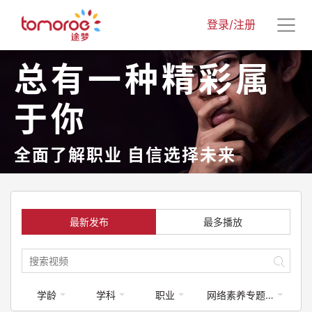
登录/注册
总有一种精彩属
于你
全面了解职业 自信选择未来
最新发布
最多播放
学龄
学科
职业
网络素养专题课程