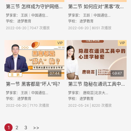
第三节 怎样成为守护网络安全的“大牛”
第二节 如何应对“黑客”攻击？
梦享家： 王跃｜中国通信服务网络安全专家
梦享家： 王跃｜中国通信服务网络安全专家
学校：
途梦教育
学校：
途梦教育
2022-06-20 | 7047 次播放
2022-06-20 | 8051 次播放
VIP
VIP
07:44
09:47
第一节 黑客都是“坏人”吗？
第三节 隐秘在通讯工具中的心理学秘密
梦享家： 王跃｜中国通信服务网络安全专家
梦享家： 唐晓芸|北京大学MBA 毕业于北师大心理学 原新浪教育频道副主编
学校：
途梦教育
学校：
途梦教育
2022-06-20 | 7170 次播放
2022-05-24 | 8220 次播放
1
2
3
>>