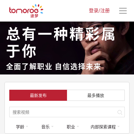
登录/注册
总有一种精彩属
于你
全面了解职业 自信选择未来
最新发布
最多播放
学龄
音乐
职业
内部探索课程