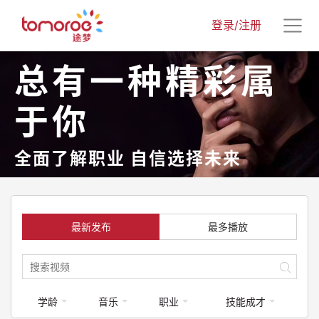
登录/注册
总有一种精彩属
于你
全面了解职业 自信选择未来
最新发布
最多播放
学龄
音乐
职业
技能成才