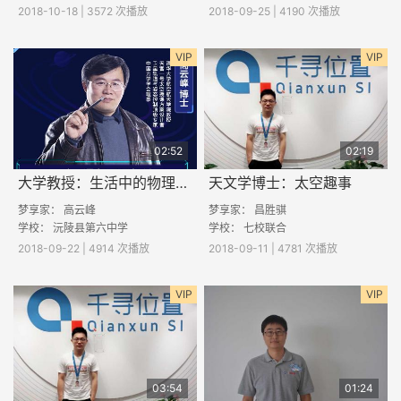
2018-10-18 | 3572 次播放
2018-09-25 | 4190 次播放
VIP
VIP
02:52
02:19
大学教授：生活中的物理知识
天文学博士：太空趣事
梦享家：
高云峰
梦享家：
昌胜骐
学校：
沅陵县第六中学
学校： 七校联合
2018-09-22 | 4914 次播放
2018-09-11 | 4781 次播放
VIP
VIP
03:54
01:24