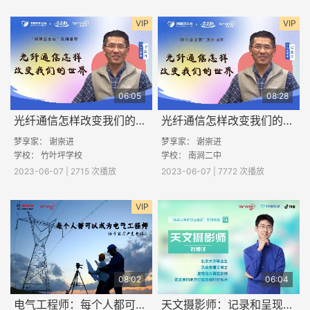
VIP
VIP
06:05
08:28
光纤通信怎样改变我们的世界(二)
光纤通信怎样改变我们的世界(一)
梦享家： 谢崇进
梦享家： 谢崇进
学校： 竹叶坪学校
学校： 南涧二中
2023-06-07 | 2715 次播放
2023-06-07 | 7772 次播放
VIP
08:02
06:04
电气工程师：每个人都可以做电气工程师
天文摄影师：记录和呈现宇宙的美