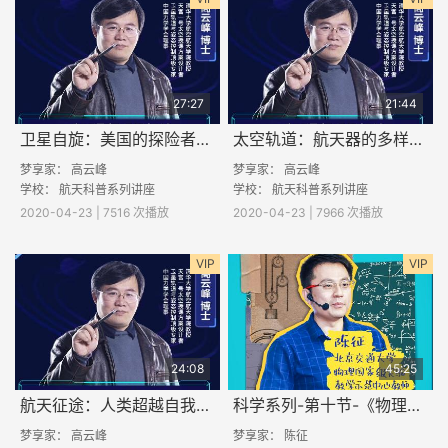
27:27
21:44
卫星自旋：美国的探险者1号为何失败？
太空轨道：航天器的多样人生
梦享家：
高云峰
梦享家：
高云峰
学校： 航天科普系列讲座
学校： 航天科普系列讲座
2020-04-23 | 7516 次播放
2020-04-23 | 7966 次播放
VIP
VIP
24:08
45:25
航天征途：人类超越自我的梦想
科学系列-第十节-《物理小实验》
梦享家：
高云峰
梦享家： 陈征