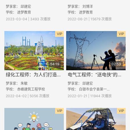
梦享家：
邱建宏
梦享家： 刘博洋
学校：
途梦教育
学校： 途梦教育
2023-03-04 | 3493 次播放
2022-06-21 | 15679 次播放
VIP
VIP
54:19
02:53
绿化工程师：为人们打造绿水青山
电气工程师：“送电侠”的酷与苦
梦享家： 朱敏
梦享家：
邱建宏
学校：
赤峰建筑工程学校
学校：
白银市会宁县第一中学
2022-04-02 | 5056 次播放
2022-01-21 | 11944 次播放
VIP
VIP