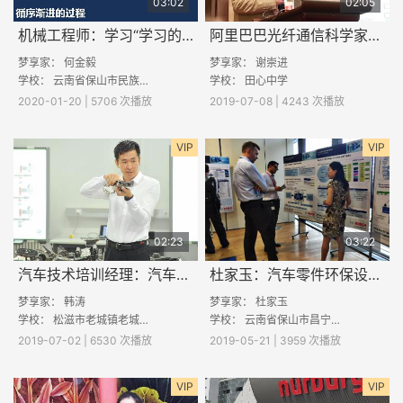
03:02
02:05
机械工程师：学习“学习的能力”
阿里巴巴光纤通信科学家——未来可以实现瞬间移动么
梦享家：
何金毅
梦享家：
谢崇进
学校：
云南省保山市民族中学
学校：
田心中学
2020-01-20 | 5706 次播放
2019-07-08 | 4243 次播放
VIP
VIP
02:23
03:22
汽车技术培训经理：汽车是怎么设计出来的
杜家玉：汽车零件环保设计的要点
梦享家：
韩涛
梦享家：
杜家玉
学校：
松滋市老城镇老城初级中学
学校：
云南省保山市昌宁县一中
2019-07-02 | 6530 次播放
2019-05-21 | 3959 次播放
VIP
VIP