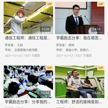
VIP
VIP
05:55
04:13
通信工程师：通信工程是做什么的
学霸励志分享：我在艰苦岁月中依然茁壮成长
梦享家： 王跃
梦享家：
杨明
学校： 云南楚雄大姚湾碧中学
学校： 谢庙小学，新建小学，红星小学，鹿山小学
2021-02-02 | 1927 次播放
2021-02-02 | 3527 次播放
VIP
VIP
03:43
03:42
学霸励志分享：分享我的一些学习经验
工程师：舒适的座椅是如何而设计出来的？