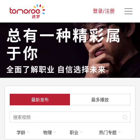
登录/注册
总有一种精彩属
于你
全面了解职业 自信选择未来
最新发布
最多播放
学龄
物理
职业
热门专题