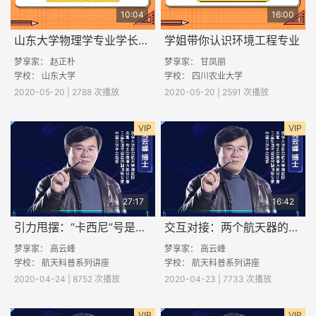
10:04
16:00
山东大学物理学专业学长为你讲述学习方法！
学姐带你认识环境工程专业
梦享家： 赵正朴
梦享家： 甘凤丽
学校： 山东大学
学校： 四川农业大学
2020-05-20 | 2788 次播放
2020-05-20 | 2591 次播放
VIP
VIP
27:17
16:42
引力甩摆：“卡西尼”号是如何掠过众星飞往土星的？
交互对接：两个航天器的温柔一吻
梦享家：
高云峰
梦享家：
高云峰
学校： 航天科普系列讲座
学校： 航天科普系列讲座
2020-04-24 | 8752 次播放
2020-04-23 | 7733 次播放
VIP
VIP