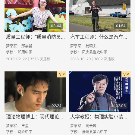
03:44
01:54
质量工程师：”质量消防员“是如何工作的
汽车工程师：什么是汽车工程师？
梦享家：
邢昙昙
梦享家：
杨硕夫
学校：
知用中学
学校：
凤庆县鲁史中学
2019-02-22 | 3578 次播放
2018-10-29 | 3802 次播放
VIP
VIP
02:24
02:06
理论物理博士：现代理论物理研究什么？
大学教授：物理实验小装置演示与制作
梦享家：
王星
梦享家：
高云峰
学校：
马岭中学
学校：
沅陵县第六中学