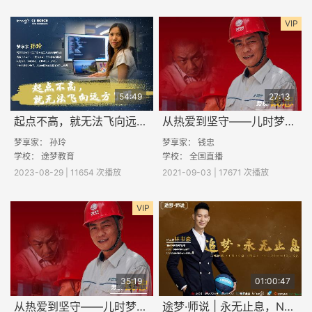
VIP
54:49
27:13
起点不高，就无法飞向远方了吗？
从热爱到坚守——儿时梦想点亮万家灯火（下）
梦享家： 孙玲
梦享家： 钱忠
学校：
途梦教育
学校： 全国直播
2023-08-29 | 11654 次播放
2021-09-03 | 17671 次播放
VIP
35:19
01:00:47
从热爱到坚守——儿时梦想点亮万家灯火（上）
途梦·师说 | 永无止息，NBA明星球员林书豪的追梦之路