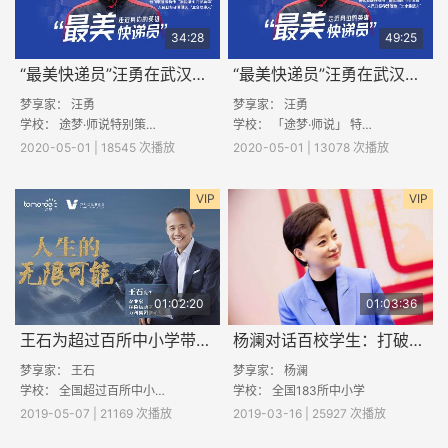
34:28
49:25
“最美快递员”汪勇在武汉的抗疫故事（上）
“最美快递员”汪勇在武汉的抗疫故事（下）
梦享家：
汪勇
梦享家：
汪勇
学校： 途梦·师说特别策划：复学第一课
学校： 「途梦·师说」 特别策划：复学第一课
2020-05-01 | 18545 次播放
2020-05-01 | 13078 次播放
VIP
VIP
01:02:20
01:03:36
王石为超过百所中小学带来精彩课程：人生的无限可能
杨澜对话百校学生：打破偏见，无畏前行
梦享家： 王石
梦享家：
杨澜
学校： 全国超过百所中小学校
学校： 全国183所中小学
2019-05-07 | 21169 次播放
2019-03-16 | 25927 次播放