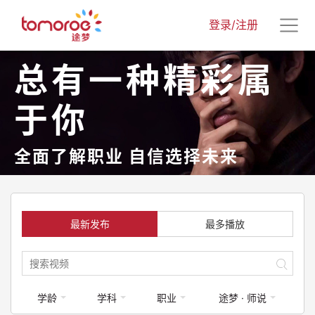
登录/注册
总有一种精彩属
于你
全面了解职业 自信选择未来
最新发布
最多播放
学龄
学科
职业
途梦 · 师说